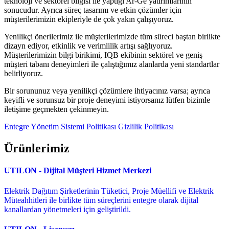
teknoloji ve sektörel bilgisi ile yaptığı Ar-Ge yatırımlarının
sonucudur. Ayrıca süreç tasarımı ve etkin çözümler için
müşterilerimizin ekipleriyle de çok yakın çalışıyoruz.
Yenilikçi önerilerimiz ile müşterilerimizde tüm süreci baştan birlikte
dizayn ediyor, etkinlik ve verimlilik artışı sağlıyoruz.
Müşterilerimizin bilgi birikimi, IQB ekibinin sektörel ve geniş
müşteri tabanı deneyimleri ile çalıştığımız alanlarda yeni standartlar
belirliyoruz.
Bir sorununuz veya yenilikçi çözümlere ihtiyacınız varsa; ayrıca
keyifli ve sorunsuz bir proje deneyimi istiyorsanız lütfen bizimle
iletişime geçmekten çekinmeyin.
Entegre Yönetim Sistemi Politikası
Gizlilik Politikası
Ürünlerimiz
UTILON - Dijital Müşteri Hizmet Merkezi
Elektrik Dağıtım Şirketlerinin Tüketici, Proje Müellifi ve Elektrik
Müteahhitleri ile birlikte tüm süreçlerini entegre olarak dijital
kanallardan yönetmeleri için geliştirildi.