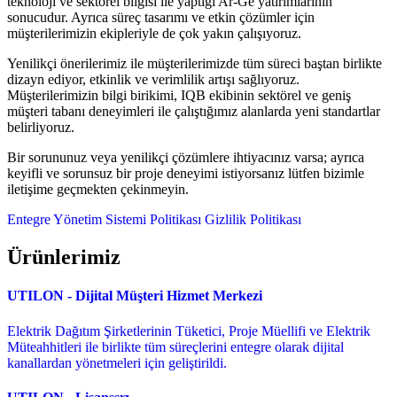
teknoloji ve sektörel bilgisi ile yaptığı Ar-Ge yatırımlarının
sonucudur. Ayrıca süreç tasarımı ve etkin çözümler için
müşterilerimizin ekipleriyle de çok yakın çalışıyoruz.
Yenilikçi önerilerimiz ile müşterilerimizde tüm süreci baştan birlikte
dizayn ediyor, etkinlik ve verimlilik artışı sağlıyoruz.
Müşterilerimizin bilgi birikimi, IQB ekibinin sektörel ve geniş
müşteri tabanı deneyimleri ile çalıştığımız alanlarda yeni standartlar
belirliyoruz.
Bir sorununuz veya yenilikçi çözümlere ihtiyacınız varsa; ayrıca
keyifli ve sorunsuz bir proje deneyimi istiyorsanız lütfen bizimle
iletişime geçmekten çekinmeyin.
Entegre Yönetim Sistemi Politikası
Gizlilik Politikası
Ürünlerimiz
UTILON - Dijital Müşteri Hizmet Merkezi
Elektrik Dağıtım Şirketlerinin Tüketici, Proje Müellifi ve Elektrik
Müteahhitleri ile birlikte tüm süreçlerini entegre olarak dijital
kanallardan yönetmeleri için geliştirildi.