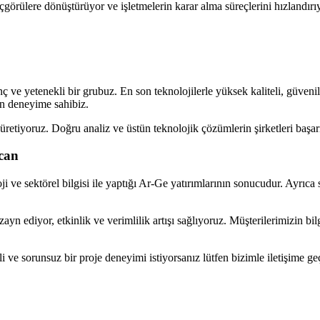
çgörülere dönüştürüyor ve işletmelerin karar alma süreçlerini hızlandırı
ç ve yetenekli bir grubuz. En son teknolojilerle yüksek kaliteli, güvenil
n deneyime sahibiz.
üretiyoruz. Doğru analiz ve üstün teknolojik çözümlerin şirketleri başar
can
i ve sektörel bilgisi ile yaptığı Ar-Ge yatırımlarının sonucudur. Ayrıca 
izayn ediyor, etkinlik ve verimlilik artışı sağlıyoruz. Müşterilerimizin b
li ve sorunsuz bir proje deneyimi istiyorsanız lütfen bizimle iletişime 