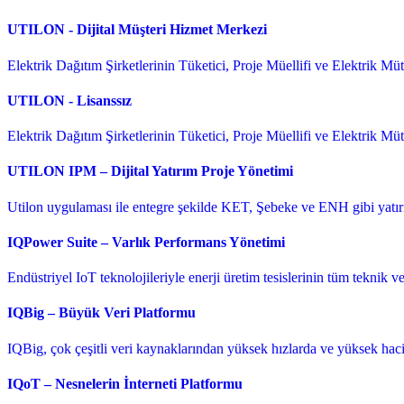
UTILON - Dijital Müşteri Hizmet Merkezi
Elektrik Dağıtım Şirketlerinin Tüketici, Proje Müellifi ve Elektrik Müteah
UTILON - Lisanssız
Elektrik Dağıtım Şirketlerinin Tüketici, Proje Müellifi ve Elektrik Mütea
UTILON IPM – Dijital Yatırım Proje Yönetimi
Utilon uygulaması ile entegre şekilde KET, Şebeke ve ENH gibi yatırım p
IQPower Suite – Varlık Performans Yönetimi
Endüstriyel IoT teknolojileriyle enerji üretim tesislerinin tüm teknik ve
IQBig – Büyük Veri Platformu
IQBig, çok çeşitli veri kaynaklarından yüksek hızlarda ve yüksek hacim
IQoT – Nesnelerin İnterneti Platformu