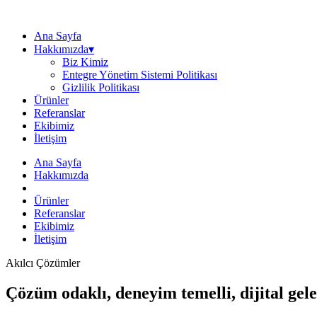
Ana Sayfa
Hakkımızda▾
Biz Kimiz
Entegre Yönetim Sistemi Politikası
Gizlilik Politikası
Ürünler
Referanslar
Ekibimiz
İletişim
Ana Sayfa
Hakkımızda
Ürünler
Referanslar
Ekibimiz
İletişim
Akılcı Çözümler
Çözüm odaklı, deneyim temelli, dijital gele